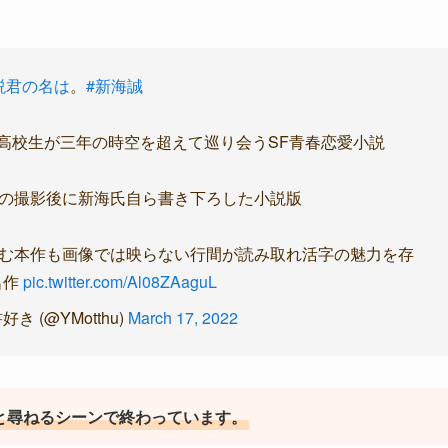
説君の名は
。
#新海誠
高校生が三年の時空を超えて巡り会うSF青春恋愛小説
の撮影後に新海氏自ら書き下ろした小説版
む本作も画像では映らない行間が読み取れ活字の魅力を存
名作
pic.twitter.com/Al08ZAaguL
 (@YMotthu)
March 17, 2022
と尋ねるシーンで終わっています。