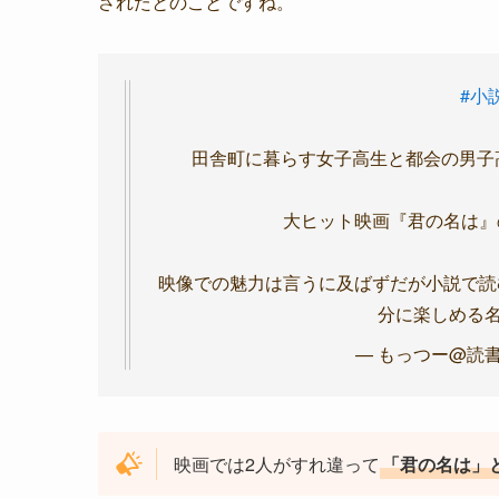
されたとのことですね。
#小
田舎町に暮らす女子高生と都会の男子
大ヒット映画『君の名は』
映像での魅力は言うに及ばずだが小説で読
分に楽しめる
— もっつー@読書好き
映画では2人がすれ違って
「君の名は」